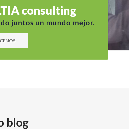
TIA consulting
do juntos un mundo mejor.
CENOS
o blog