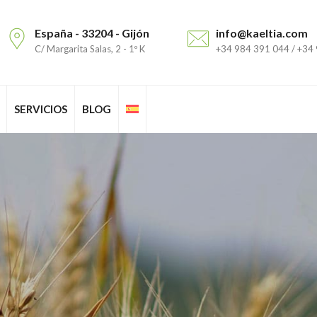
España - 33204 - Gijón
info@kaeltia.com
C/ Margarita Salas, 2 - 1º K
+34 984 391 044 / +34
SERVICIOS
BLOG