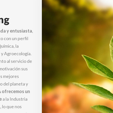
ng
da y entusiasta
,
o con un perfil
uímica, la
a y Agroecología.
o al servicio de
 motivación sus
as mejores
o del planeta y
 ofrecemos un
e
a la Industria
, lo que nos