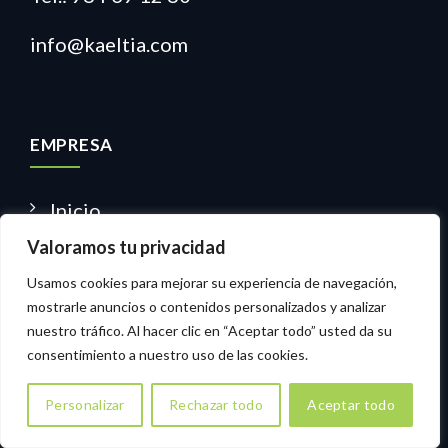
info@kaeltia.com
EMPRESA
Inicio
Valoramos tu privacidad
Quiénes somos
Usamos cookies para mejorar su experiencia de navegación,
Regulatory
mostrarle anuncios o contenidos personalizados y analizar
Ecodesign
nuestro tráfico. Al hacer clic en “Aceptar todo” usted da su
consentimiento a nuestro uso de las cookies.
Servicios
Contacto
Personalizar
Rechazar todo
Aceptar todo
Mapa Web