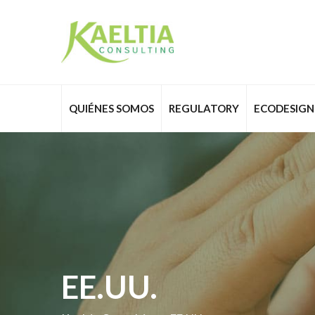
Skip
to
content
QUIÉNES SOMOS
REGULATORY
ECODESIGN
EE.UU.