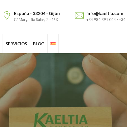
España - 33204 - Gijón
info@kaeltia.com
C/ Margarita Salas, 2 - 1º K
+34 984 391 044 / +34
SERVICIOS
BLOG