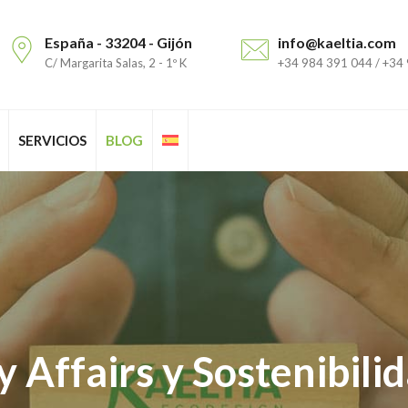
España - 33204 - Gijón
info@kaeltia.com
C/ Margarita Salas, 2 - 1º K
+34 984 391 044 / +34
SERVICIOS
BLOG
 Affairs y Sostenibili