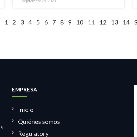
septiembre 28, 2023
r
1
2
3
4
5
6
7
8
9
10
11
12
13
14
S
EMPRESA
Inicio
Quiénes somos
n,
Regulatory