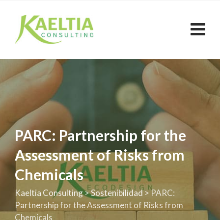
Skip
to
content
PARC: Partnership for the
Assessment of Risks from
Chemicals
Kaeltia Consulting
>
Sostenibilidad
>
PARC:
Partnership for the Assessment of Risks from
Chemicals