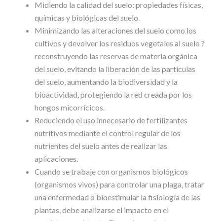
Midiendo
la
calidad
del
suelo:
propiedades
físicas,
químicas
y
biológicas del suelo.
Minimizando
las
alteraciones
del
suelo
como
los
cultivos
y
devolver
los
residuos
vegetales
al
suelo
?
reconstruyendo
las
reservas
de
materia
orgánica
del
suelo,
evitando
la
liberación
de
las
partículas
del
suelo,
aumentando
la
biodiversidad
y
la
bioactividad,
protegiendo
la
red
creada
por los
hongos micorrícicos.
Reduciendo
el
uso
innecesario
de
fertilizantes
nutritivos
mediante
el
control
regular
de
los
nutrientes
del
suelo
antes
de
realizar
las
aplicaciones.
Cuando
se
trabaje
con
organismos
biológicos
(organismos
vivos)
para
controlar
una
plaga,
tratar
una
enfermedad
o
bioestimular
la
fisiología
de
las
plantas,
debe
analizarse
el
impacto
en
el