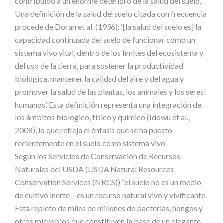
contribuido a un enorme deterioro de la salud del suelo.
Una
definición
de
la
salud
del
suelo
citada
con
frecuencia
procede
de
Doran
et
al
.
(1996):
‘[la
salud
del
suelo
es]
la
capacidad
continuada
del
suelo
de
funcionar
como
un
sistema
vivo
vital,
dentro
de
los
límites
del
ecosistema
y
del
uso
de
la
tierra,
para
sostener
la
productividad
biológica,
mantener
la
calidad
del
aire
y
del
agua
y
promover
la
salud
de
las
plantas,
los
animales
y
los
seres
humanos’
.
Esta
definición
representa
una
integración
de
los
ámbitos biológico, físico y químico (Idowu
et al.
,
2008), lo que refleja el énfasis que se ha puesto
recientemente en el suelo como sistema vivo.
Según
los
Servicios
de
Conservación
de
Recursos
Naturales
del
USDA
(USDA
Natural
Resources
Conservation
Services
(NRCS))
“el
suelo
no
es
un
medio
de
cultivo
inerte
–
es
un
recurso
natural
vivo
y
vivificante.
Está
repleto
de
miles
de
millones
de
bacterias,
hongos
y
otros
microbios
que
constituyen
la
base
de
un
elegante