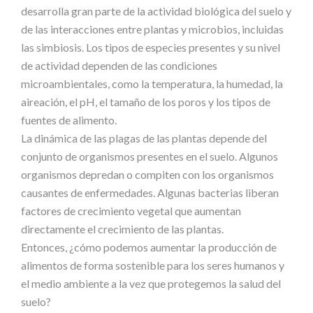
desarrolla
gran
parte
de
la
actividad
biológica
del
suelo
y
de
las
interacciones
entre
plantas
y
microbios,
incluidas
las
simbiosis.
Los
tipos
de
especies
presentes
y
su
nivel
de
actividad
dependen
de
las
condiciones
microambientales,
como
la
temperatura,
la
humedad,
la
aireación,
el
pH,
el
tamaño
de
los
poros
y
los
tipos
de
fuentes de alimento.
La
dinámica
de
las
plagas
de
las
plantas
depende
del
conjunto
de
organismos
presentes
en
el
suelo.
Algunos
organismos
depredan
o
compiten
con
los
organismos
causantes
de
enfermedades.
Algunas
bacterias
liberan
factores
de
crecimiento vegetal que aumentan
directamente el crecimiento de las plantas.
Entonces,
¿cómo
podemos
aumentar
la
producción
de
alimentos
de
forma
sostenible
para
los
seres
humanos
y
el
medio
ambiente
a
la
vez
que
protegemos
la salud del
suelo?