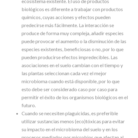
ecosistema
existente.
El
uso
de
productos
biológicos
es
diferente
a
trabajar
con
productos
químicos,
cuyas
acciones
y
efectos
pueden
predecirse
más
fácilmente.
La
interacción
se
produce
de
forma
muy
compleja,
añadir
especies
puede
provocar
el
aumento
o
la
disminución
de
las
especies
existentes,
beneficiosas
o
no,
por
lo
que
pueden
producirse
efectos
impredecibles.
Las
asociaciones
en
el
suelo
cambian
con
el
tiempo
y
las
plantas
seleccionan
cada
vez
el
mejor
microbioma
cuando
está
disponible,
por
lo
que
esto debe ser considerado caso por caso para
permitir el éxito de los organismos biológicos en el
futuro.
Cuando
se
necesiten
plaguicidas,
es
preferible
utilizar
sustancias
menos
(eco)tóxicas
para
evitar
su
impacto
en
el
microbioma
del
suelo
y
en
los
procesos mediados por microbios que afectan al