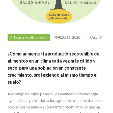
Artículos de divulgación
MARZO 16, 2026
KAELTIA
¿Cómo
aumentar
la
producción
sostenible
de
alimentos
en
un
clima
cada
vez
más
cálido
y
seco,
para
una
población
en
constante
crecimiento, protegiendo al mismo tiempo el
suelo?
A
lo
largo
del
siglo
pasado,
los
avances
en
tecnología
agrícola
han
permitido
a
los
agricultores
alimentar
a
una
población
humana
en
constante
crecimiento,
lo que ha