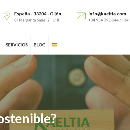
España - 33204 - Gijón
info@kaeltia.com
C/ Margarita Salas, 2 - 1º K
+34 984 391 044 / +34
SERVICIOS
BLOG
ostenible?